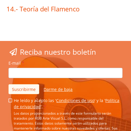
14.- Teoría del Flamenco
Reciba nuestro boletín
E-mail
*
Suscribirme
Darme de baja
He leído y acepto las '
Condiciones de uso
' y la '
Política
de privacidad
'.
*
Los datos proporcionados a través de este formulario serán
tratados por RGB Arte Visual S.L. como responsable del
tratamiento. Estos datos solamente serán utilizados para
mantenerle informado sobre nuestras novedades y ofertas. Sus