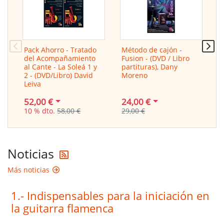
Pack Ahorro - Tratado
Método de cajón -
A
del Acompañamiento
Fusion - (DVD / Libro
F
al Cante - La Soleá 1 y
partituras), Dany
p
2 - (DVD/Libro) David
Moreno
M
Leiva
24,00 €
2
52,00 €
29,00 €
3
10 % dto.
58,00 €
Reciba nuestras noticias en form
Noticias
Más noticias
1.- Indispensables para la iniciación en
la guitarra flamenca