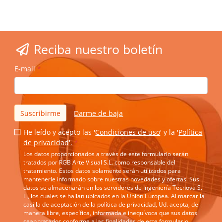
Reciba nuestro boletín
E-mail
*
Suscribirme
Darme de baja
He leído y acepto las '
Condiciones de uso
' y la '
Política
de privacidad
'.
*
Los datos proporcionados a través de este formulario serán
tratados por RGB Arte Visual S.L. como responsable del
tratamiento. Estos datos solamente serán utilizados para
mantenerle informado sobre nuestras novedades y ofertas. Sus
datos se almacenarán en los servidores de Ingeniería Tecnova S.
L., los cuales se hallan ubicados en la Unión Europea. Al marcar la
casilla de aceptación de la política de privacidad, Ud. acepta, de
manera libre, específica, informada e inequívoca que sus datos
sean tratados conforme a las finalidades de este formulario.