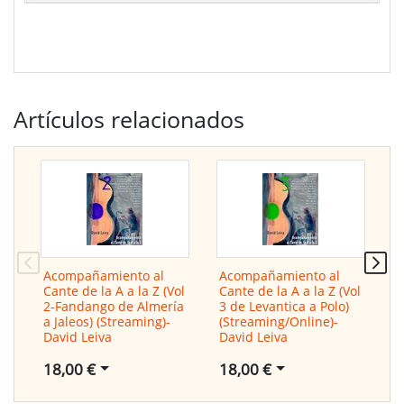
Artículos relacionados
Acompañamiento al
Acompañamiento al
A
Cante de la A a la Z (Vol
Cante de la A a la Z (Vol
C
2-Fandango de Almería
3 de Levantica a Polo)
4
a Jaleos) (Streaming)-
(Streaming/Online)-
d
David Leiva
David Leiva
D
18,00 €
18,00 €
1