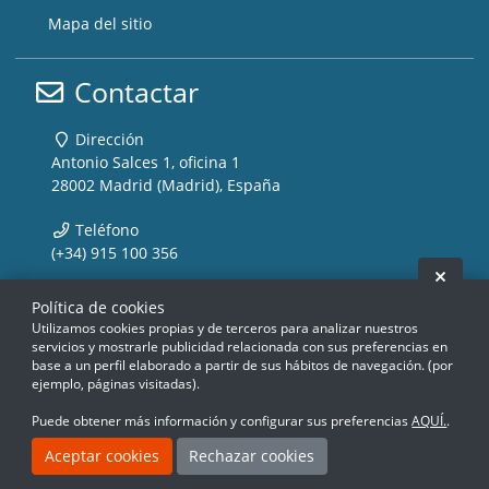
Mapa del sitio
Contactar
Dirección
Antonio Salces 1, oficina 1
28002 Madrid (Madrid), España
Teléfono
(+34) 915 100 356
Ocult
Email
Política de cookies
info@storemusic-live.com
Utilizamos cookies propias y de terceros para analizar nuestros
servicios y mostrarle publicidad relacionada con sus preferencias en
base a un perfil elaborado a partir de sus hábitos de navegación. (por
www.storemusic-live.es, www.flamencoli
www.storemusic-live.es, www.flamencoli
www.storemusic-live.es, www.flamen
www.storemusic-live.es, www.flamen
www.storemusic-live.es, www.f
www.storemusic-live.es, www.f
www.storemusic-live.es, 
www.storemusic-live.es, 
ejemplo, páginas visitadas).
Puede obtener más información y configurar sus preferencias
AQUÍ.
.
Creado con Atnova Shop
Aceptar cookies
Rechazar cookies