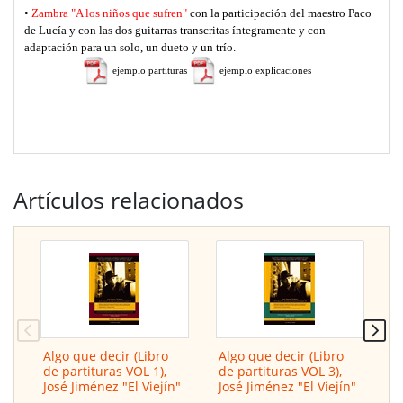
•
Zambra "A los niños que sufren"
con la participación del maestro Paco
de Lucía y con las dos guitarras transcritas íntegramente y con
adaptación para un solo, un dueto y un trío.
ejemplo partituras
ejemplo explicaciones
Artículos relacionados
Algo que decir (Libro
Algo que decir (Libro
B
de partituras VOL 1),
de partituras VOL 3),
p
José Jiménez "El Viejín"
José Jiménez "El Viejín"
C