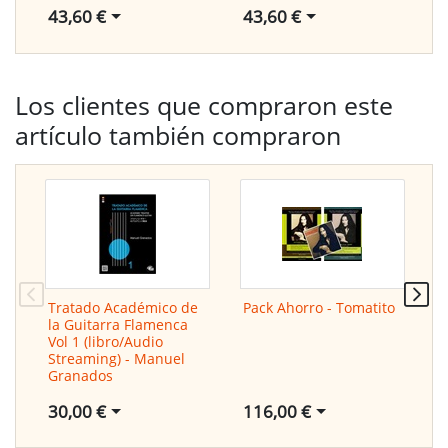
43,60 €
43,60 €
4
Los clientes que compraron este
artículo también compraron
Tratado Académico de
Pack Ahorro - Tomatito
A
la Guitarra Flamenca
P
Vol 1 (libro/Audio
C
Streaming) - Manuel
Granados
116,00 €
5
30,00 €