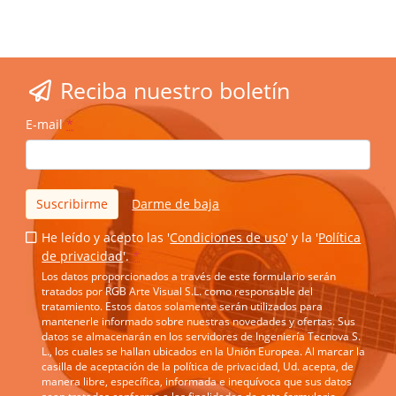
Reciba nuestro boletín
E-mail
*
Suscribirme
Darme de baja
He leído y acepto las '
Condiciones de uso
' y la '
Política
de privacidad
'.
*
Los datos proporcionados a través de este formulario serán
tratados por RGB Arte Visual S.L. como responsable del
tratamiento. Estos datos solamente serán utilizados para
mantenerle informado sobre nuestras novedades y ofertas. Sus
datos se almacenarán en los servidores de Ingeniería Tecnova S.
L., los cuales se hallan ubicados en la Unión Europea. Al marcar la
casilla de aceptación de la política de privacidad, Ud. acepta, de
manera libre, específica, informada e inequívoca que sus datos