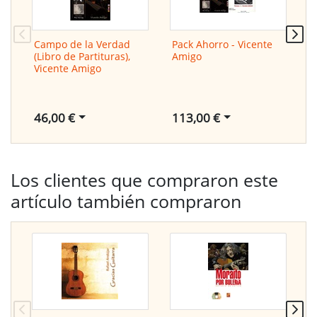
Campo de la Verdad
Pack Ahorro - Vicente
M
(Libro de Partituras),
Amigo
c
Vicente Amigo
G
(
V
46,00 €
113,00 €
6
Los clientes que compraron este
artículo también compraron