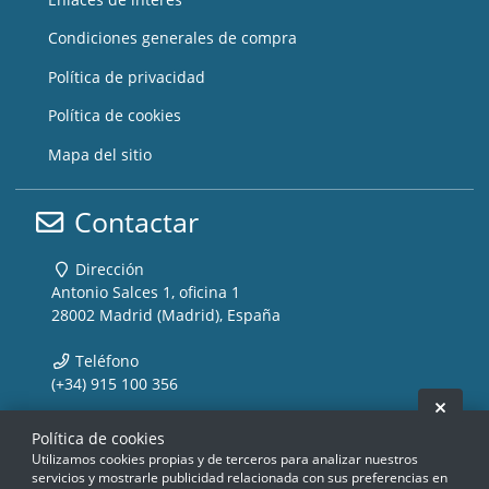
Condiciones generales de compra
Política de privacidad
Política de cookies
Mapa del sitio
Contactar
Dirección
Antonio Salces 1, oficina 1
28002 Madrid (Madrid), España
Teléfono
(+34) 915 100 356
Ocult
Email
Política de cookies
info@storemusic-live.com
Utilizamos cookies propias y de terceros para analizar nuestros
servicios y mostrarle publicidad relacionada con sus preferencias en