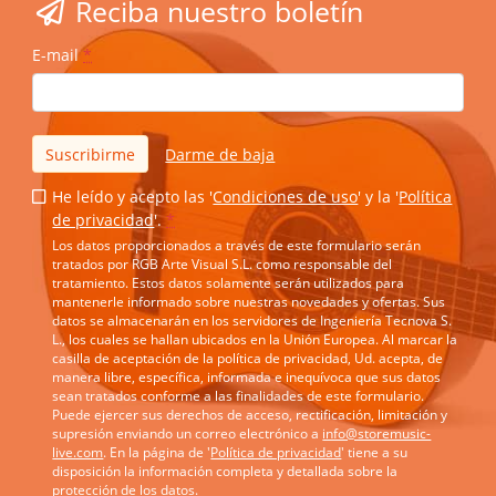
Reciba nuestro boletín
E-mail
*
Suscribirme
Darme de baja
He leído y acepto las '
Condiciones de uso
' y la '
Política
de privacidad
'.
*
Los datos proporcionados a través de este formulario serán
tratados por RGB Arte Visual S.L. como responsable del
tratamiento. Estos datos solamente serán utilizados para
mantenerle informado sobre nuestras novedades y ofertas. Sus
datos se almacenarán en los servidores de Ingeniería Tecnova S.
L., los cuales se hallan ubicados en la Unión Europea. Al marcar la
casilla de aceptación de la política de privacidad, Ud. acepta, de
manera libre, específica, informada e inequívoca que sus datos
sean tratados conforme a las finalidades de este formulario.
Puede ejercer sus derechos de acceso, rectificación, limitación y
supresión enviando un correo electrónico a
info@storemusic-
live.com
. En la página de '
Política de privacidad
' tiene a su
disposición la información completa y detallada sobre la
protección de los datos.