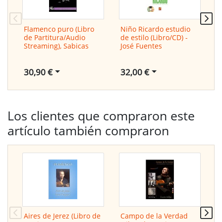
Flamenco puro (Libro
Niño Ricardo estudio
G
de Partitura/Audio
de estilo (Libro/CD) -
(
Streaming), Sabicas
José Fuentes
S
30,90 €
32,00 €
2
Los clientes que compraron este
artículo también compraron
Aires de Jerez (Libro de
Campo de la Verdad
M