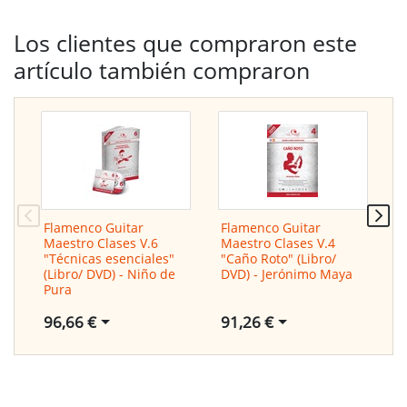
Los clientes que compraron este
artículo también compraron
Flamenco Guitar
Flamenco Guitar
C
Maestro Clases V.6
Maestro Clases V.4
M
"Técnicas esenciales"
"Caño Roto" (Libro/
(Libro/ DVD) - Niño de
DVD) - Jerónimo Maya
Pura
91,26 €
1
96,66 €