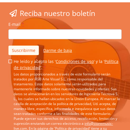
Reciba nuestro boletín
E-mail
*
Suscribirme
Darme de baja
He leído y acepto las '
Condiciones de uso
' y la '
Política
de privacidad
'.
*
Los datos proporcionados a través de este formulario serán
tratados por RGB Arte Visual S.L. como responsable del
tratamiento. Estos datos solamente serán utilizados para
mantenerle informado sobre nuestras novedades y ofertas. Sus
datos se almacenarán en los servidores de Ingeniería Tecnova S.
L., los cuales se hallan ubicados en la Unión Europea. Al marcar la
casilla de aceptación de la política de privacidad, Ud. acepta, de
manera libre, específica, informada e inequívoca que sus datos
sean tratados conforme a las finalidades de este formulario.
Puede ejercer sus derechos de acceso, rectificación, limitación y
supresión enviando un correo electrónico a
info@storemusic-
live.com
. En la página de '
Política de privacidad
' tiene a su