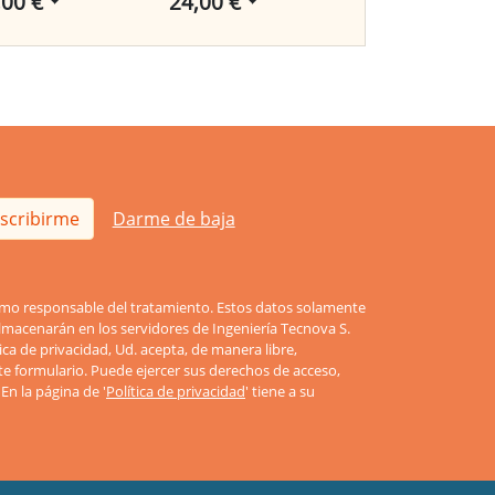
,00 €
24,00 €
67,00 €
scribirme
Darme de baja
como responsable del tratamiento. Estos datos solamente
lmacenarán en los servidores de Ingeniería Tecnova S.
tica de privacidad, Ud. acepta, de manera libre,
te formulario. Puede ejercer sus derechos de acceso,
. En la página de '
Política de privacidad
' tiene a su