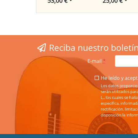
53,00 €
25,00 €
Reciba nuestro boletí
E-mail
*
He leído y acepto
Los datos proporcio
serán utilizados pa
L., los cuales se hal
específica, informad
rectificación, limit
disposición la infor