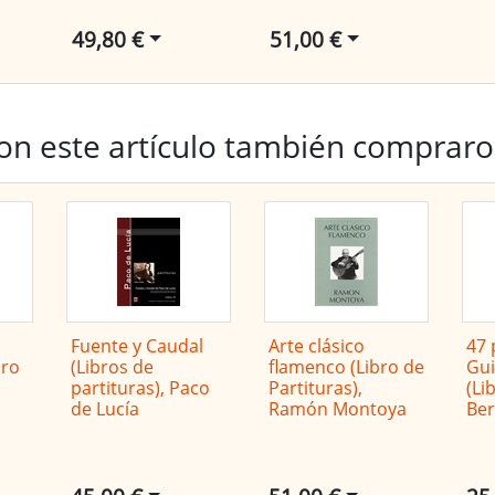
49,80 €
51,00 €
on este artículo también comprar
Fuente y Caudal
Arte clásico
47 
bro
(Libros de
flamenco (Libro de
Gui
partituras), Paco
Partituras),
(Li
de Lucía
Ramón Montoya
Ber