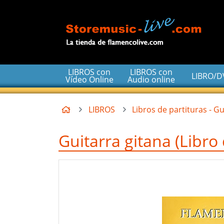
Ir al contenido principal de la página
LIBROS con
LIBROS con
LIBRO/
Vídeo Online
Audio online
Inicio
LIBROS
Libros de partituras - G
Guitarra gitana (Libro