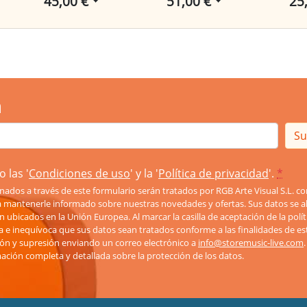
45,00 €
51,00 €
25
n
Su
 las '
Condiciones de uso
' y la '
Política de privacidad
'.
*
nados a través de este formulario serán tratados por RGB Arte Visual S.L. 
ra mantenerle informado sobre nuestras novedades y ofertas. Sus datos se a
lan ubicados en la Unión Europea. Al marcar la casilla de aceptación de la polí
a e inequívoca que sus datos sean tratados conforme a las finalidades de es
ación y supresión enviando un correo electrónico a
info@storemusic-live.com
mación completa y detallada sobre la protección de los datos.