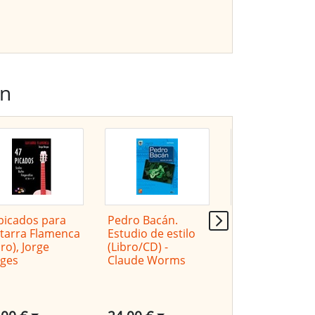
on
picados para
Pedro Bacán.
Maestros
tarra Flamenca
Estudio de estilo
contemporáne
bro), Jorge
(Libro/CD) -
de la Guitarra
ges
Claude Worms
Flamenca (Libr
de partituras),
Vicente Amigo