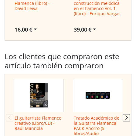
Flamenca (libro) -
construcción melódica
c
David Leiva
en el flamenco Vol. 1
e
(libro) - Enrique Vargas
&
V
16,00 €
39,00 €
1
Los clientes que compraron este
artículo también compraron
El guitarrista Flamenco
Tratado Académico de
I
creativo (Libro/CD) -
la Guitarra Flamenca
c
Raúl Mannola
PACK Ahorro (5
e
libros/Audio
(