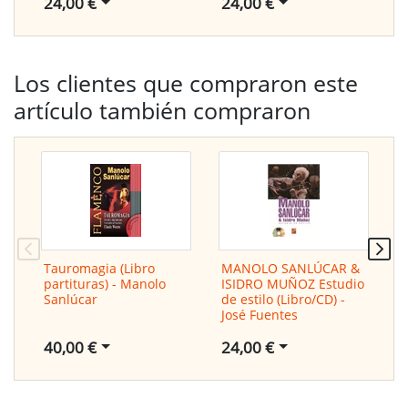
24,00 €
24,00 €
2
Los clientes que compraron este
artículo también compraron
Tauromagia (Libro
MANOLO SANLÚCAR &
P
partituras) - Manolo
ISIDRO MUÑOZ Estudio
Y
Sanlúcar
de estilo (Libro/CD) -
H
José Fuentes
40,00 €
9
24,00 €