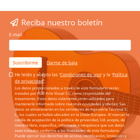
Reciba nuestro boletín
E-mail
*
Suscribirme
Darme de baja
He leído y acepto las '
Condiciones de uso
' y la '
Política
de privacidad
'.
*
Los datos proporcionados a través de este formulario serán
tratados por RGB Arte Visual S.L. como responsable del
tratamiento. Estos datos solamente serán utilizados para
mantenerle informado sobre nuestras novedades y ofertas. Sus
datos se almacenarán en los servidores de Ingeniería Tecnova S.
L., los cuales se hallan ubicados en la Unión Europea. Al marcar la
casilla de aceptación de la política de privacidad, Ud. acepta, de
manera libre, específica, informada e inequívoca que sus datos
sean tratados conforme a las finalidades de este formulario.
Puede ejercer sus derechos de acceso, rectificación, limitación y