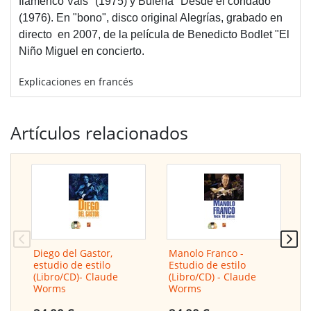
flamenco Vals" (1975) y Bulería "Desde el condado"
(1976). En "bono", disco original Alegrías, grabado en
directo en 2007, de la película de Benedicto Bodlet "El
Niño Miguel en concierto.
Explicaciones en francés
Artículos relacionados
Diego del Gastor,
Manolo Franco -
M
estudio de estilo
Estudio de estilo
E
(Libro/CD)- Claude
(Libro/CD) - Claude
(
Worms
Worms
F