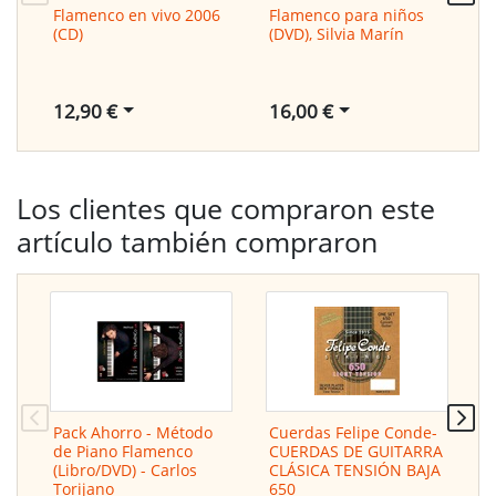
Flamenco en vivo 2006
Flamenco para niños
L
(CD)
(DVD), Silvia Marín
D
A
R
12,90 €
16,00 €
2
Los clientes que compraron este
artículo también compraron
Pack Ahorro - Método
Cuerdas Felipe Conde-
T
de Piano Flamenco
CUERDAS DE GUITARRA
C
(Libro/DVD) - Carlos
CLÁSICA TENSIÓN BAJA
J
Torijano
650