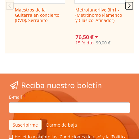
Maestros de la
Metrotunerlive 3in1 -
"
Guitarra en concierto
(Metrónomo Flamenco
p
(DVD), Serranito
y Clásico, Afinador)
g
s
M
76,50 €
2
15 % dto.
90,00 €
Reciba nuestro boletín
E-mail
*
Suscribirme
Darme de baja
He leído y acepto las '
Condiciones de uso
' y la '
Política