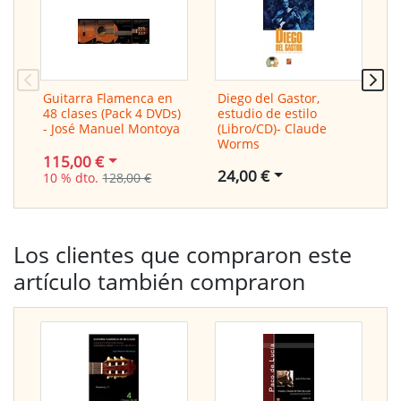
Guitarra Flamenca en
Diego del Gastor,
M
48 clases (Pack 4 DVDs)
estudio de estilo
E
- José Manuel Montoya
(Libro/CD)- Claude
(
Worms
W
115,00 €
24,00 €
2
10 % dto.
128,00 €
Los clientes que compraron este
artículo también compraron