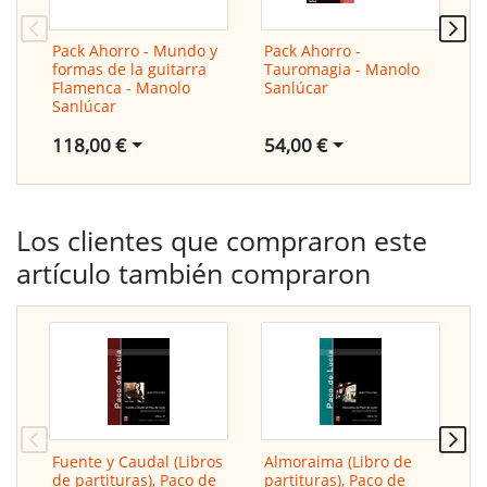
Pack Ahorro - Mundo y
Pack Ahorro -
T
formas de la guitarra
Tauromagia - Manolo
M
Flamenca - Manolo
Sanlúcar
Sanlúcar
54,00 €
1
118,00 €
Los clientes que compraron este
artículo también compraron
Fuente y Caudal (Libros
Almoraima (Libro de
L
de partituras), Paco de
partituras), Paco de
L