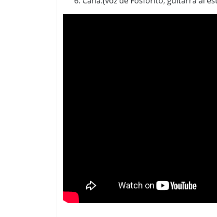
Caña:(voz de Fosforito, guitarra al e