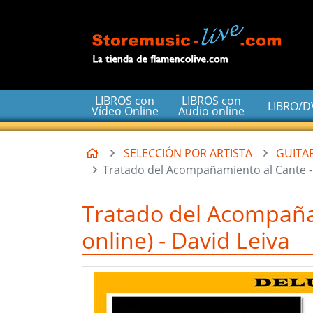
Ir al contenido principal de la página
LIBROS con
LIBROS con
LIBRO/
Vídeo Online
Audio online
Inicio
SELECCIÓN POR ARTISTA
GUITAR
Tratado del Acompañamiento al Cante - La
Tratado del Acompañami
online) - David Leiva