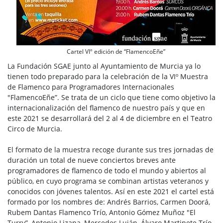
Cartel VIº edición de “FlamencoEñe”
La Fundación SGAE junto al Ayuntamiento de Murcia ya lo
tienen todo preparado para la celebración de la VIº Muestra
de Flamenco para Programadores Internacionales
"FlamencoEñe”. Se trata de un ciclo que tiene como objetivo la
internacionalización del flamenco de nuestro país y que en
este 2021 se desarrollará del 2 al 4 de diciembre en el Teatro
Circo de Murcia.
El formato de la muestra recoge durante sus tres jornadas de
duración un total de nueve conciertos breves ante
programadores de flamenco de todo el mundo y abiertos al
público, en cuyo programa se combinan artistas veteranos y
conocidos con jóvenes talentos. Así en este 2021 el cartel está
formado por los nombres de: Andrés Barrios, Carmen Doorá,
Rubem Dantas Flamenco Trío, Antonio Gómez Muñoz "El
Turry”, Antonio Lizana, Mercedes Luján, Álvaro Martinete Trío,