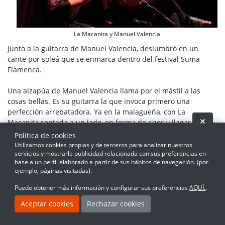
La Macanita y Manuel Valencia
Junto a la guitarra de Manuel Valencia, deslumbró en un
cante por soleá que se enmarca dentro del festival Suma
Flamenca.
Una alzapúa de Manuel Valencia llama por el mástil a las
cosas bellas. Es su guitarra la que invoca primero una
perfección arrebatadora. Ya en la malagueña, con La
Ocult
Macanita sentada a un lado, en forma de rizos y llagas se
esparcen por el Teatro Fernando de Rojas los contrastes.
Política de cookies
Todo cambia en pro del misterio. Uno es técnicamente
Utilizamos cookies propias y de terceros para analizar nuestros
deslumbrante y sólido en su toque. La otra, sangre llena de
servicios y mostrarle publicidad relacionada con sus preferencias en
base a un perfil elaborado a partir de sus hábitos de navegación. (por
negrura, como si estuviera pintada en carboncillo. Se unen,
ejemplo, páginas visitadas).
eso sí, en su clasicismo jerezano, que en eso se basa este
'Mirando al Sur' que han planteado. Un recital de corte
Puede obtener más información y configurar sus preferencias
AQUÍ.
.
tradicional con pocos callejones en los que refugiarse. El
Aceptar cookies
Rechazar cookies
recital, es más, de una de las cantaoras de mayor
envergadura en el panorama actual.