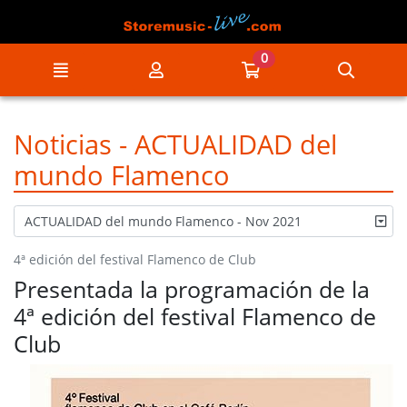
Ir al contenido principal de la página
0
Menú
Mi cuenta
Ir a mi compra
Búsqu
Noticias - ACTUALIDAD del
mundo Flamenco
ACTUALIDAD del mundo Flamenco - Nov 2021
4ª edición del festival Flamenco de Club
Presentada la programación de la
4ª edición del festival Flamenco de
Club