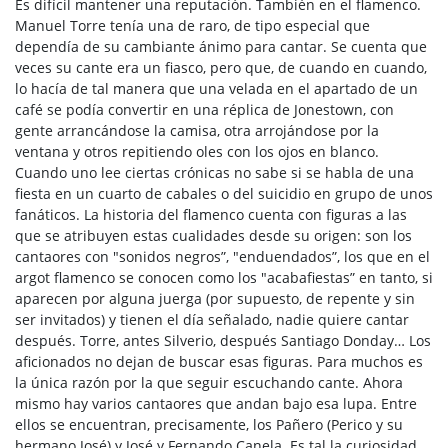
Es difícil mantener una reputación. También en el flamenco.
Manuel Torre tenía una de raro, de tipo especial que
dependía de su cambiante ánimo para cantar. Se cuenta que
veces su cante era un fiasco, pero que, de cuando en cuando,
lo hacía de tal manera que una velada en el apartado de un
café se podía convertir en una réplica de Jonestown, con
gente arrancándose la camisa, otra arrojándose por la
ventana y otros repitiendo oles con los ojos en blanco.
Cuando uno lee ciertas crónicas no sabe si se habla de una
fiesta en un cuarto de cabales o del suicidio en grupo de unos
fanáticos. La historia del flamenco cuenta con figuras a las
que se atribuyen estas cualidades desde su origen: son los
cantaores con "sonidos negros”, "enduendados”, los que en el
argot flamenco se conocen como los "acabafiestas” en tanto, si
aparecen por alguna juerga (por supuesto, de repente y sin
ser invitados) y tienen el día señalado, nadie quiere cantar
después. Torre, antes Silverio, después Santiago Donday… Los
aficionados no dejan de buscar esas figuras. Para muchos es
la única razón por la que seguir escuchando cante. Ahora
mismo hay varios cantaores que andan bajo esa lupa. Entre
ellos se encuentran, precisamente, los Pañero (Perico y su
hermano José) y José y Fernando Canela. Es tal la curiosidad