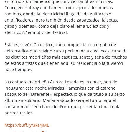
en torno a un flamenco que convive con otras músicas.
Concejero subraya un flamenco «no ajeno a los nuevos
caminos, donde la electricidad llega desde guitarras y
amplificadores, pero también desde zapateados, falsetas,
giros y poemas», como deja claro el lema ‘Eclécticos y
eléctricos’, ‘leitmotiv’ del festival.
Ésta es, según Concejero, «una propuesta con orgullo de
extrarradio» que reivindica su pertenencia a Vallecas, «uno de
los distritos madrileños más castizos, santo y seña de muchos
de estos artistas que tienen aquí su residencia o la tuvieron
hace tiempo».
La cantaora madrileña Aurora Losada es la encargada de
inaugurar esta noche Miradas Flamenkas con el estreno
absoluto de «Diferente», espectáculo que da título a su sexto
álbum en solitario. Mañana sábado será el turno para el
cantaor madrileño Paco del Pozo, que presenta «Una copla
por recuerdo».
https://buff.ly/3Fs4jML