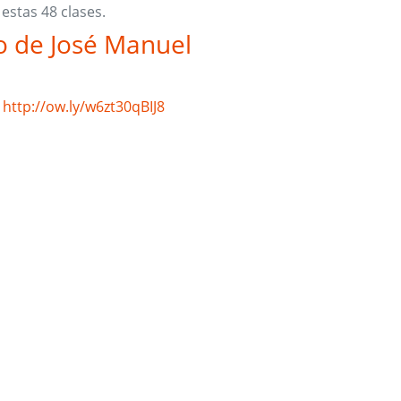
estas 48 clases.
o de José Manuel
http://ow.ly/w6zt30qBIJ8