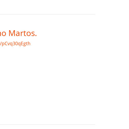
no Martos.
ly/pCvq30qEgth