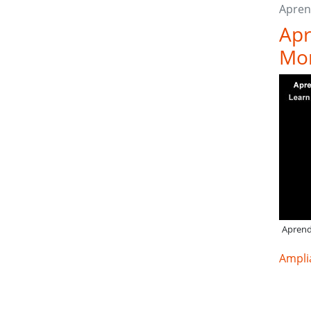
Apren
Apr
Mon
Aprend
Amplia