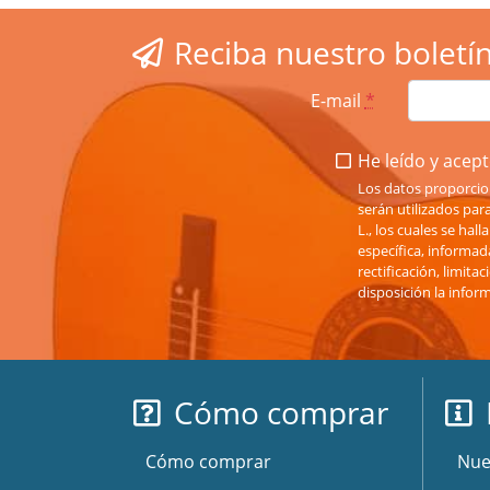
Reciba nuestro boletí
E-mail
*
He leído y acepto
Los datos proporcio
serán utilizados pa
L., los cuales se hal
específica, informad
rectificación, limit
disposición la infor
Cómo comprar
Cómo comprar
Nue