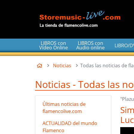
Ir al contenido principal de la página
LIBROS con
LIBROS con
LIBRO/
Vídeo Online
Audio online
Inicio
Noticias
Todas las noticias de f
Noticias - Todas las n
"Plazu
Últimas noticias de
Sim
flamencolive.com
Luc
ACTUALIDAD del mundo
Flamenco