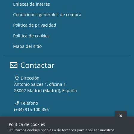
Enlaces de interés
Condiciones generales de compra
Política de privacidad
Política de cookies
Mapa del sitio
Contactar
Dirección
Antonio Salces 1, oficina 1
28002 Madrid (Madrid), España
Teléfono
(+34) 915 100 356
Ocult
Email
Política de cookies
info@storemusic-live.com
Utilizamos cookies propias y de terceros para analizar nuestros