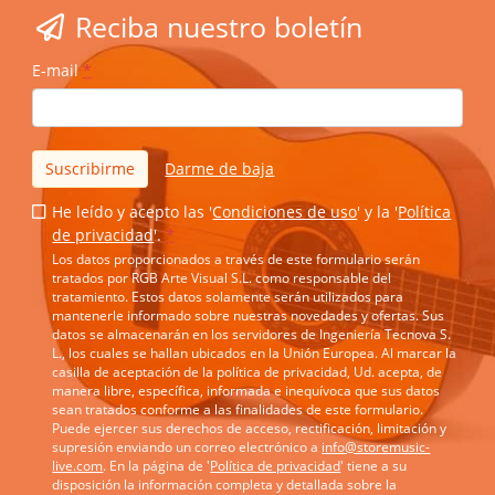
Reciba nuestro boletín
E-mail
*
Suscribirme
Darme de baja
He leído y acepto las '
Condiciones de uso
' y la '
Política
de privacidad
'.
*
Los datos proporcionados a través de este formulario serán
tratados por RGB Arte Visual S.L. como responsable del
tratamiento. Estos datos solamente serán utilizados para
mantenerle informado sobre nuestras novedades y ofertas. Sus
datos se almacenarán en los servidores de Ingeniería Tecnova S.
L., los cuales se hallan ubicados en la Unión Europea. Al marcar la
casilla de aceptación de la política de privacidad, Ud. acepta, de
manera libre, específica, informada e inequívoca que sus datos
sean tratados conforme a las finalidades de este formulario.
Puede ejercer sus derechos de acceso, rectificación, limitación y
supresión enviando un correo electrónico a
info@storemusic-
live.com
. En la página de '
Política de privacidad
' tiene a su
disposición la información completa y detallada sobre la