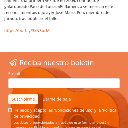
flamenco; la primera vez fue en 2004, cuando fue
galardonado Paco de Lucía. «El flamenco se merecía este
reconocimiento», dijo ayer José María Pou, miembro del
jurado, tras publicar el fallo.
https://buff.ly/3kNSurM
Reciba nuestro boletín
E-mail
*
Suscribirme
Darme de baja
He leído y acepto las '
Condiciones de uso
' y la '
Política
de privacidad
'.
*
Los datos proporcionados a través de este formulario serán
tratados por RGB Arte Visual S.L. como responsable del