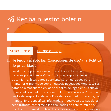
Reciba nuestro boletín
E-mail
*
Suscribirme
Darme de baja
He leído y acepto las '
Condiciones de uso
' y la '
Política
de privacidad
'.
*
Los datos proporcionados a través de este formulario serán
tratados por RGB Arte Visual S.L. como responsable del
tratamiento. Estos datos solamente serán utilizados para
mantenerle informado sobre nuestras novedades y ofertas. Sus
datos se almacenarán en los servidores de Ingeniería Tecnova S.
L., los cuales se hallan ubicados en la Unión Europea. Al marcar la
casilla de aceptación de la política de privacidad, Ud. acepta, de
manera libre, específica, informada e inequívoca que sus datos
sean tratados conforme a las finalidades de este formulario.
Puede ejercer sus derechos de acceso, rectificación, limitación y