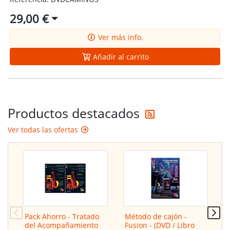
29,00 €
Ver más info.
Añadir al carrito
Reciba las últi
Productos destacados
Ver todas las ofertas
Pack Ahorro - Tratado
Método de cajón -
A
del Acompañamiento
Fusion - (DVD / Libro
F