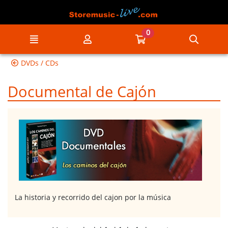
Ir al contenido principal de la página
0
Menú
Mi cuenta
Ir a mi compra
Búsqu
DVDs / CDs
Documental de Cajón
La historia y recorrido del cajon por la música