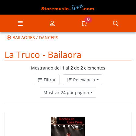
Ir al contenido principal de la página
0
Menú
Mi cuenta
Ir a mi compra
Búsqu
BAILAORES / DANCERS
La Truco - Bailaora
Mostrando del
1
al
2
de
2
elementos
Filtrar
Relevancia
Mostrar 24 por página