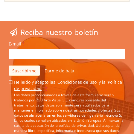
Reciba nuestro boletín
E-mail
*
Suscribirme
Darme de baja
He leído y acepto las '
Condiciones de uso
' y la '
Política
de privacidad
'.
*
Los datos proporcionados a través de este formulario serán
tratados por RGB Arte Visual S.L. como responsable del
tratamiento. Estos datos solamente serán utilizados para
mantenerle informado sobre nuestras novedades y ofertas. Sus
datos se almacenarán en los servidores de Ingeniería Tecnova S.
L., los cuales se hallan ubicados en la Unión Europea. Al marcar la
casilla de aceptación de la política de privacidad, Ud. acepta, de
manera libre, específica, informada e inequívoca que sus datos