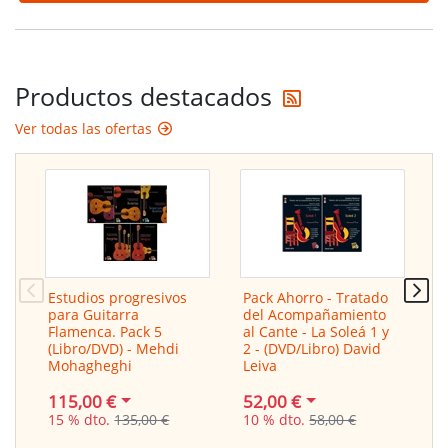
Reciba las últi
Productos destacados
Ver todas las ofertas
Estudios progresivos
Pack Ahorro - Tratado
G
para Guitarra
del Acompañamiento
e
Flamenca. Pack 5
al Cante - La Soleá 1 y
A
(Libro/DVD) - Mehdi
2 - (DVD/Libro) David
Mohagheghi
Leiva
2
115,00 €
52,00 €
1
15 % dto.
135,00 €
10 % dto.
58,00 €