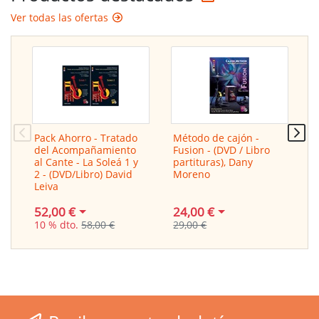
Ver todas las ofertas
Pack Ahorro - Tratado
Método de cajón -
A
del Acompañamiento
Fusion - (DVD / Libro
F
al Cante - La Soleá 1 y
partituras), Dany
p
2 - (DVD/Libro) David
Moreno
M
Leiva
24,00 €
2
52,00 €
29,00 €
3
10 % dto.
58,00 €