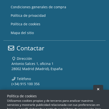
Condiciones generales de compra
Política de privacidad
Política de cookies
Mapa del sitio
Contactar
Dirección
Antonio Salces 1, oficina 1
28002 Madrid (Madrid), España
Teléfono
(+34) 915 100 356
Ocult
Email
Política de cookies
info@storemusic-live.com
Utilizamos cookies propias y de terceros para analizar nuestros
servicios y mostrarle publicidad relacionada con sus preferencias en
base a un perfil elaborado a partir de sus hábitos de navegación. (por