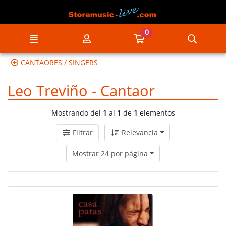
Ir al contenido principal de la página
0
Menú
Mi cuenta
Ir a mi compra
Búsqu
CANTAORES / SINGERS
Leo Treviño - Cantaor
Mostrando del
1
al
1
de
1
elementos
Filtrar
Relevancia
Mostrar 24 por página