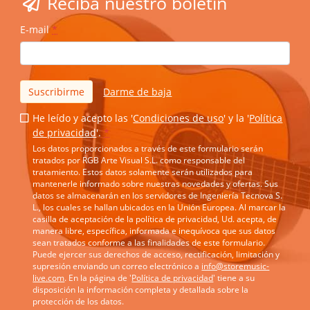
Reciba nuestro boletín
E-mail
*
Suscribirme
Darme de baja
He leído y acepto las '
Condiciones de uso
' y la '
Política
de privacidad
'.
*
Los datos proporcionados a través de este formulario serán
tratados por RGB Arte Visual S.L. como responsable del
tratamiento. Estos datos solamente serán utilizados para
mantenerle informado sobre nuestras novedades y ofertas. Sus
datos se almacenarán en los servidores de Ingeniería Tecnova S.
L., los cuales se hallan ubicados en la Unión Europea. Al marcar la
casilla de aceptación de la política de privacidad, Ud. acepta, de
manera libre, específica, informada e inequívoca que sus datos
sean tratados conforme a las finalidades de este formulario.
Puede ejercer sus derechos de acceso, rectificación, limitación y
supresión enviando un correo electrónico a
info@storemusic-
live.com
. En la página de '
Política de privacidad
' tiene a su
disposición la información completa y detallada sobre la
protección de los datos.