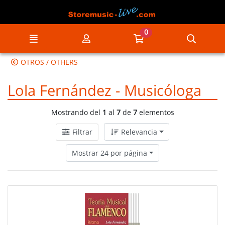
Ir al contenido principal de la página
0
Menú
Mi cuenta
Ir a mi compra
Búsqu
OTROS / OTHERS
Lola Fernández - Musicóloga
Mostrando del
1
al
7
de
7
elementos
Filtrar
Relevancia
Mostrar 24 por página