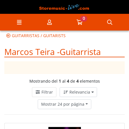
Ir al contenido principal de la página
0
Menú
Mi cuenta
Ir a mi compra
Búsqu
GUITARRISTAS / GUITARISTS
Marcos Teira -Guitarrista
Mostrando del
1
al
4
de
4
elementos
Filtrar
Relevancia
Mostrar 24 por página