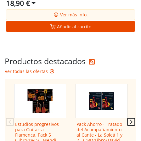
18,90 €
Ver más info.
Añadir al carrito
Reciba las últi
Productos destacados
Ver todas las ofertas
Estudios progresivos
Pack Ahorro - Tratado
G
para Guitarra
del Acompañamiento
e
Flamenca. Pack 5
al Cante - La Soleá 1 y
A
(Libro/DVD) - Mehdi
2 - (DVD/Libro) David