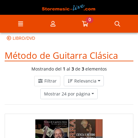
Ir al contenido principal de la página
0
Menú
Mi cuenta
Ir a mi compra
Búsqu
LIBRO/DVD
Método de Guitarra Clásica
Mostrando del
1
al
3
de
3
elementos
Filtrar
Relevancia
Mostrar 24 por página