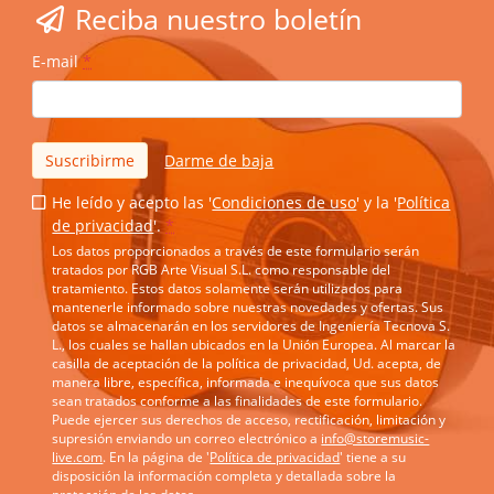
Reciba nuestro boletín
E-mail
*
Suscribirme
Darme de baja
He leído y acepto las '
Condiciones de uso
' y la '
Política
de privacidad
'.
*
Los datos proporcionados a través de este formulario serán
tratados por RGB Arte Visual S.L. como responsable del
tratamiento. Estos datos solamente serán utilizados para
mantenerle informado sobre nuestras novedades y ofertas. Sus
datos se almacenarán en los servidores de Ingeniería Tecnova S.
L., los cuales se hallan ubicados en la Unión Europea. Al marcar la
casilla de aceptación de la política de privacidad, Ud. acepta, de
manera libre, específica, informada e inequívoca que sus datos
sean tratados conforme a las finalidades de este formulario.
Puede ejercer sus derechos de acceso, rectificación, limitación y
supresión enviando un correo electrónico a
info@storemusic-
live.com
. En la página de '
Política de privacidad
' tiene a su
disposición la información completa y detallada sobre la