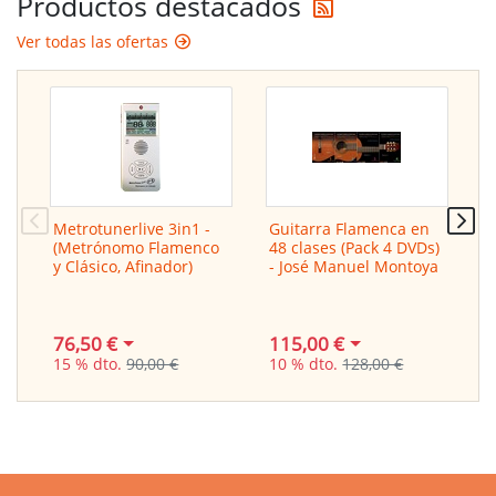
Reciba las últi
Productos destacados
Ver todas las ofertas
Metrotunerlive 3in1 -
Guitarra Flamenca en
P
(Metrónomo Flamenco
48 clases (Pack 4 DVDs)
B
y Clásico, Afinador)
- José Manuel Montoya
76,50 €
115,00 €
9
15 % dto.
90,00 €
10 % dto.
128,00 €
1