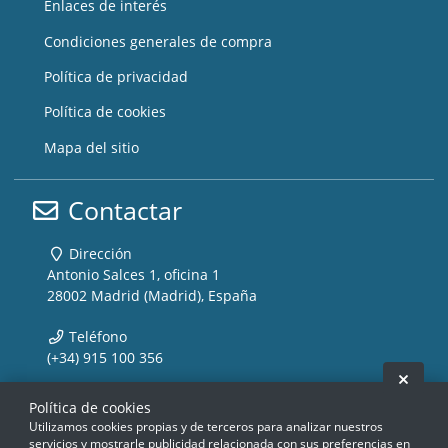
Enlaces de interés
Condiciones generales de compra
Política de privacidad
Política de cookies
Mapa del sitio
Contactar
Dirección
Antonio Salces 1, oficina 1
28002 Madrid (Madrid), España
Teléfono
(+34) 915 100 356
Ocult
Email
Política de cookies
info@storemusic-live.com
Utilizamos cookies propias y de terceros para analizar nuestros
servicios y mostrarle publicidad relacionada con sus preferencias en