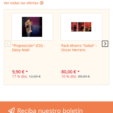
Ver todas las ofertas
"Proposición" (CD) -
Pack Ahorro "Soleá" -
P
Dany Noel
Oscar Herrero
B
9,90 €
80,00 €
9
17 % dto.
12,00 €
10 % dto.
88,00 €
1
Reciba nuestro boletín