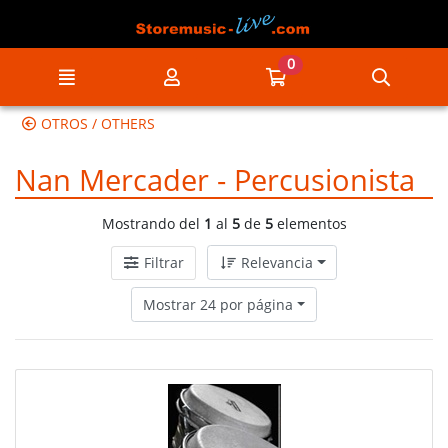
Ir al contenido principal de la página
0
Menú
Mi cuenta
Ir a mi compra
Búsqu
OTROS / OTHERS
Nan Mercader - Percusionista
Mostrando del
1
al
5
de
5
elementos
Filtrar
Relevancia
Mostrar 24 por página