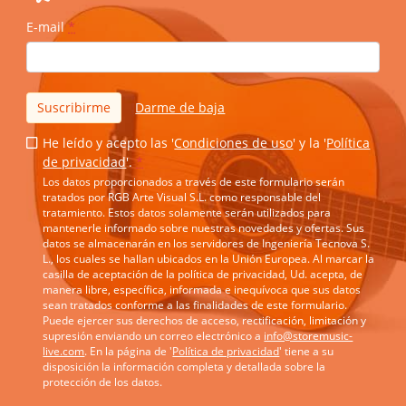
E-mail
*
Suscribirme
Darme de baja
He leído y acepto las '
Condiciones de uso
' y la '
Política
de privacidad
'.
*
Los datos proporcionados a través de este formulario serán
tratados por RGB Arte Visual S.L. como responsable del
tratamiento. Estos datos solamente serán utilizados para
mantenerle informado sobre nuestras novedades y ofertas. Sus
datos se almacenarán en los servidores de Ingeniería Tecnova S.
L., los cuales se hallan ubicados en la Unión Europea. Al marcar la
casilla de aceptación de la política de privacidad, Ud. acepta, de
manera libre, específica, informada e inequívoca que sus datos
sean tratados conforme a las finalidades de este formulario.
Puede ejercer sus derechos de acceso, rectificación, limitación y
supresión enviando un correo electrónico a
info@storemusic-
live.com
. En la página de '
Política de privacidad
' tiene a su
disposición la información completa y detallada sobre la
protección de los datos.