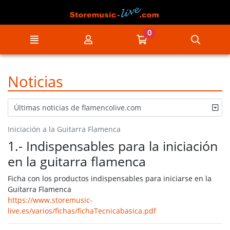
Ir al contenido principal de la página
0
Menú
Mi cuenta
Ir a mi compra
Búsqu
Noticias
Últimas noticias de flamencolive.com
Iniciación a la Guitarra Flamenca
1.- Indispensables para la iniciación
en la guitarra flamenca
Ficha con los productos indispensables para iniciarse en la
Guitarra Flamenca
https://www.storemusic-
live.es/varios/fichas/fichaTecnicabasica.pdf