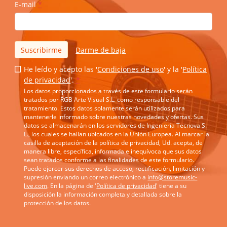
E-mail
*
Suscribirme
Darme de baja
He leído y acepto las '
Condiciones de uso
' y la '
Política
de privacidad
'.
*
Los datos proporcionados a través de este formulario serán
tratados por RGB Arte Visual S.L. como responsable del
tratamiento. Estos datos solamente serán utilizados para
mantenerle informado sobre nuestras novedades y ofertas. Sus
datos se almacenarán en los servidores de Ingeniería Tecnova S.
L., los cuales se hallan ubicados en la Unión Europea. Al marcar la
casilla de aceptación de la política de privacidad, Ud. acepta, de
manera libre, específica, informada e inequívoca que sus datos
sean tratados conforme a las finalidades de este formulario.
Puede ejercer sus derechos de acceso, rectificación, limitación y
supresión enviando un correo electrónico a
info@storemusic-
live.com
. En la página de '
Política de privacidad
' tiene a su
disposición la información completa y detallada sobre la
protección de los datos.