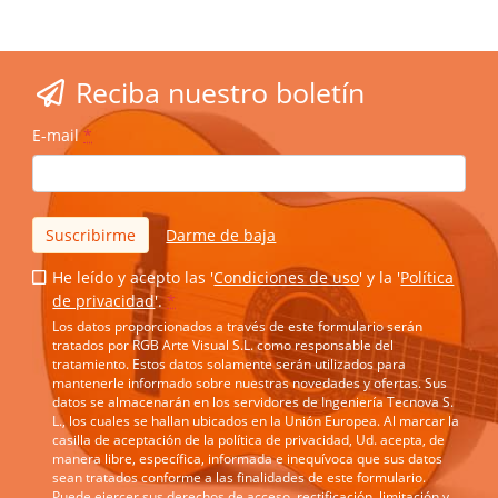
Reciba nuestro boletín
E-mail
*
Suscribirme
Darme de baja
He leído y acepto las '
Condiciones de uso
' y la '
Política
de privacidad
'.
*
Los datos proporcionados a través de este formulario serán
tratados por RGB Arte Visual S.L. como responsable del
tratamiento. Estos datos solamente serán utilizados para
mantenerle informado sobre nuestras novedades y ofertas. Sus
datos se almacenarán en los servidores de Ingeniería Tecnova S.
L., los cuales se hallan ubicados en la Unión Europea. Al marcar la
casilla de aceptación de la política de privacidad, Ud. acepta, de
manera libre, específica, informada e inequívoca que sus datos
sean tratados conforme a las finalidades de este formulario.
Puede ejercer sus derechos de acceso, rectificación, limitación y