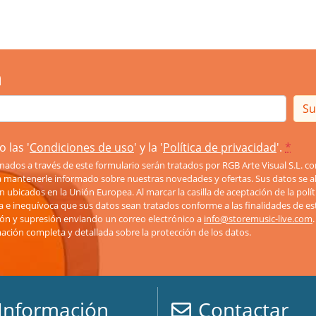
n
Su
 las '
Condiciones de uso
' y la '
Política de privacidad
'.
*
nados a través de este formulario serán tratados por RGB Arte Visual S.L. 
ra mantenerle informado sobre nuestras novedades y ofertas. Sus datos se a
lan ubicados en la Unión Europea. Al marcar la casilla de aceptación de la polí
a e inequívoca que sus datos sean tratados conforme a las finalidades de es
ación y supresión enviando un correo electrónico a
info@storemusic-live.com
mación completa y detallada sobre la protección de los datos.
Información
Contactar