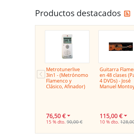
Productos destacados
Metrotunerlive
Guitarra Flam
3in1 - (Metrónomo
en 48 clases (P
Flamenco y
4 DVDs) - José
Clásico, Afinador)
Manuel Monto
76,50 €
115,00 €
15 % dto.
90,00 €
10 % dto.
128,0