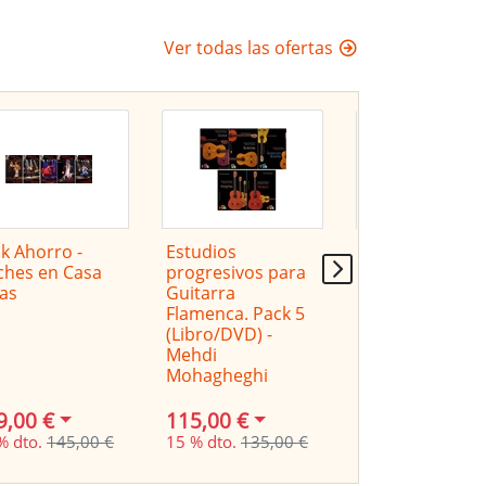
Ver todas las ofertas
k Ahorro -
Estudios
Guitarra flame
hes en Casa
progresivos para
de estudio
as
Guitarra
amplificada - A
Flamenca. Pack 5
G10
(Libro/DVD) -
Mehdi
Mohagheghi
9,00 €
115,00 €
248,00 €
% dto.
145,00 €
15 % dto.
135,00 €
10 % dto.
275,00