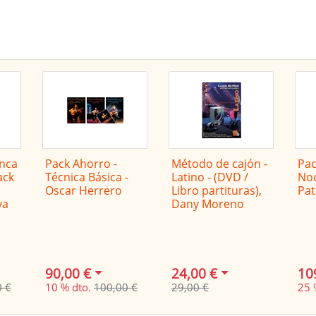
Reciba las últimas ofertas en formato RSS
enca
Pack Ahorro -
Método de cajón -
Pac
ack
Técnica Básica -
Latino - (DVD /
Noc
Oscar Herrero
Libro partituras),
Pat
ya
Dany Moreno
90,00 €
24,00 €
10
0 €
10 % dto.
100,00 €
29,00 €
25 