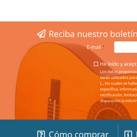
Reciba nuestro boletí
E-mail
*
He leído y acepto
Los datos proporcio
serán utilizados pa
L., los cuales se hal
específica, informad
rectificación, limit
disposición la infor
Cómo comprar