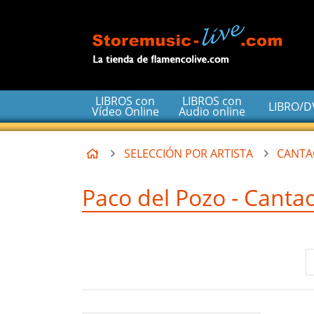
Ir al contenido principal de la página
LIBROS con
LIBROS con
LIBRO/
Vídeo Online
Audio online
Inicio
SELECCIÓN POR ARTISTA
CANTA
Paco del Pozo - Canta